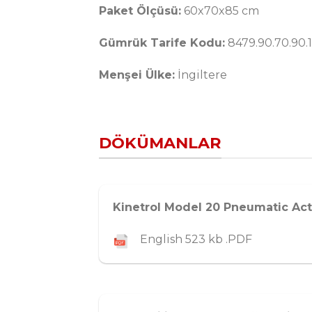
Paket Ölçüsü:
60x70x85 cm
Gümrük Tarife Kodu:
8479.90.70.90.
Menşei Ülke:
İngiltere
DÖKÜMANLAR
Kinetrol Model 20 Pneumatic Ac
English 523 kb .PDF