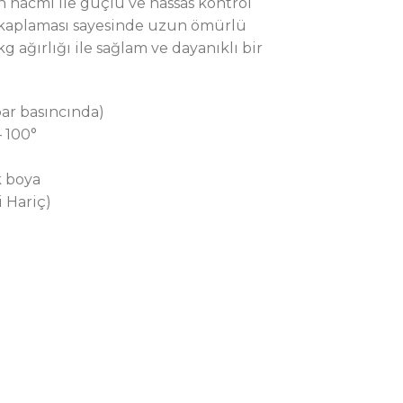
 hacmi ile güçlü ve hassas kontrol
a kaplaması sayesinde uzun ömürlü
 ağırlığı ile sağlam ve dayanıklı bir
bar basıncında)
 100°
k boya
i Hariç)