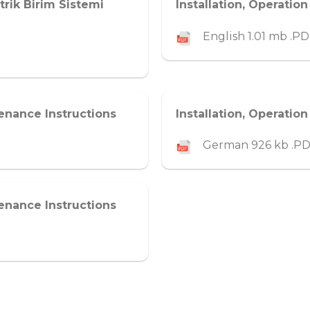
trik Birim Sistemi
Installation, Operatio
English 1.01 mb .P
tenance Instructions
Installation, Operatio
German 926 kb .P
tenance Instructions