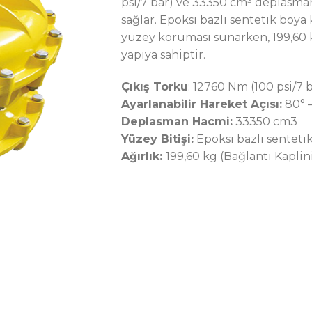
psi/7 bar) ve 33350 cm³ deplasman
sağlar. Epoksi bazlı sentetik boy
yüzey koruması sunarken, 199,60 kg
yapıya sahiptir.
Çıkış Torku
: 12760 Nm (100 psi/7 
Ayarlanabilir Hareket Açısı:
80° –
Deplasman Hacmi:
33350 cm3
Yüzey Bitişi:
Epoksi bazlı senteti
Ağırlık:
199,60 kg (Bağlantı Kaplin