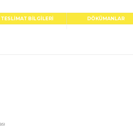
TESLIMAT BILGILERI
DÖKÜMANLAR
ası