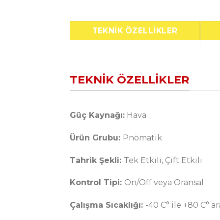
TEKNIK ÖZELLIKLER
TEKNIK ÖZELLIKLER
Güç Kaynağı:
Hava
Ürün Grubu:
Pnömatik
Tahrik Şekli:
Tek Etkili, Çift Etkili
Kontrol Tipi:
On/Off veya Oransal
Çalışma Sıcaklığı:
-40 C° ile +80 C° ar