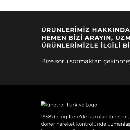
ÜRÜNLERIMIZ HAKKINDA B
HEMEN BIZI ARAYIN, UZM
ÜRÜNLERIMIZLE İLGILI B
Bize soru sormaktan çekinmeyi
1958'de İngiltere'de kurulan Kinetrol,
döner hareket kontrolünde uzmanlaş