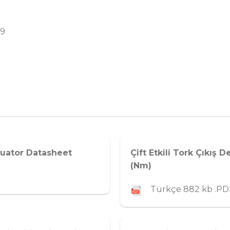
19
tuator Datasheet
Çift Etkili Tork Çıkış 
(Nm)
Türkçe 882 kb .PD