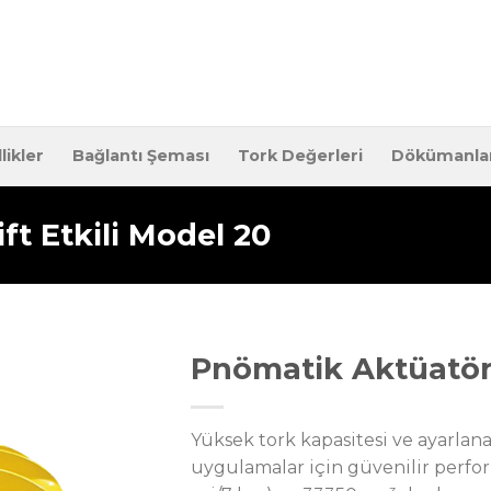
likler
Bağlantı Şeması
Tork Değerleri
Dökümanla
t Etkili Model 20
Pnömatik Aktüatör 
Yüksek tork kapasitesi ve ayarlana
uygulamalar için güvenilir perfor