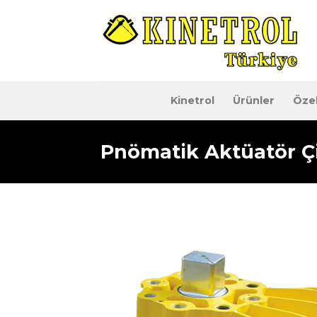
İçeriğe
atla
Kinetrol
Ürünler
Özel
Pnömatik Aktüatör Çif