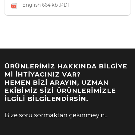
English 664 kb .PDF
ÜRÜNLERIMIZ HAKKINDA BILGIYE
MI İHTIYACINIZ VAR?
HEMEN BIZI ARAYIN, UZMAN
EKIBIMIZ SIZI ÜRÜNLERIMIZLE
İLGILI BILGILENDIRSIN.
Bize soru sormaktan çekinmeyin...