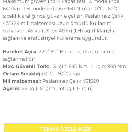
Maksimum güvenli tork kapasitesi LX modelinde
640 Nm, LH modelinde ise 960 Nm’dir. 0°C – 60°C
sıcaklık aralığında güvenle çalışır. Paslanmaz Çelik
431S29 mil malzemesi uzun ömürlü kullanım
sunarken, 45 kg (LX) ve 49 kg (LH) ağırlıklarıyla
sağlam ve endüstriyel kullanıma uygundur.
Hareket Açısı
: 220° ± 1° Harici uç durdurucular
sağlanmalıdır
Max. Güvenli
Tork:
LX için: 640 Nm LH için; 960 Nm
Ortam Sıcaklığı:
0°C – 60°C arası
Mil malzemesi:
Paslanmaz Çelik 431S29
Ağırlık:
45 kg (LX için) , 49 kg (LH için)
TEKNIK ÖZELLIKLER