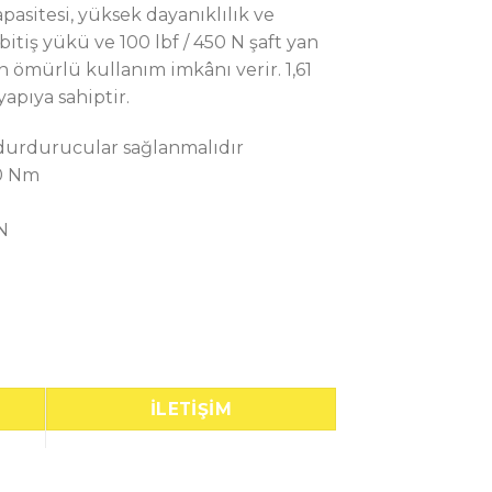
sitesi, yüksek dayanıklılık ve
t bitiş yükü ve 100 lbf / 450 N şaft yan
ömürlü kullanım imkânı verir. 1,61
apıya sahiptir.
ç durdurucular sağlanmalıdır
40 Nm
N
İLETIŞIM