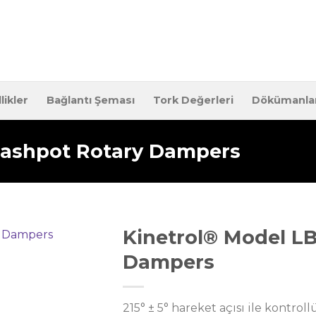
likler
Bağlantı Şeması
Tork Değerleri
Dökümanla
Dashpot Rotary Dampers
Kinetrol® Model L
Dampers
215° ± 5° hareket açısı ile kontroll