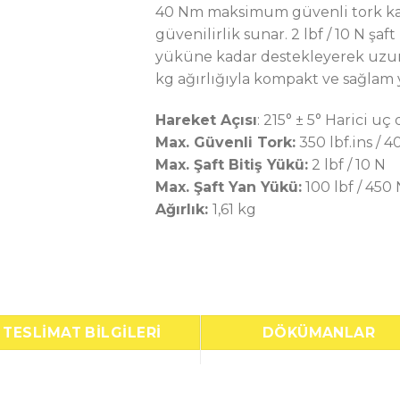
40 Nm maksimum güvenli tork kapa
güvenilirlik sunar. 2 lbf / 10 N şaf
yüküne kadar destekleyerek uzun 
kg ağırlığıyla kompakt ve sağlam y
Hareket Açısı
: 215° ± 5° Harici u
Max. Güvenli
Tork:
350 lbf.ins / 
Max. Şaft Bitiş Yükü:
2 lbf / 10 N
Max. Şaft Yan Yükü:
100 lbf / 450 
Ağırlık:
1,61 kg
TESLIMAT BILGILERI
DÖKÜMANLAR