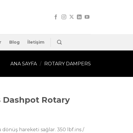
r
Blog
İletişim
ANA SAYFA
/
ROTARY DAMPERS
B Dashpot Rotary
ü dönüş hareketi sağlar. 350 lbf.ins /