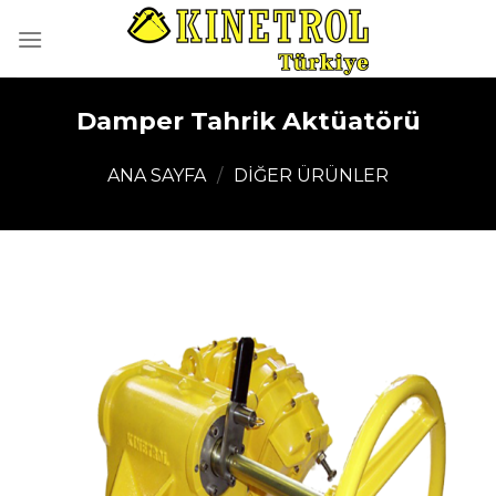
İçeriğe
atla
Damper Tahrik Aktüatörü
ANA SAYFA
/
DIĞER ÜRÜNLER