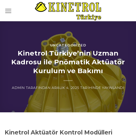
İçeriğe
atla
UNCATEGORIZED
Kinetrol Türkiye’nin Uzman
Kadrosu ile Pnömatik Aktüatör
Kurulum ve Bakımı
ADMIN
TARAFINDAN
ARALIK 4, 2025
TARIHINDE YAYINLANDI
Kinetrol Aktüatör Kontrol Modülleri