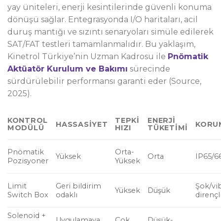
yay üniteleri, enerji kesintilerinde güvenli konuma
dönüşü sağlar. Entegrasyonda I/O haritaları, acil
duruş mantığı ve sızıntı senaryoları simüle edilerek
SAT/FAT testleri tamamlanmalıdır. Bu yaklaşım,
Kinetrol Türkiye’nin Uzman Kadrosu ile
Pnömatik
Aktüatör Kurulum ve Bakımı
sürecinde
sürdürülebilir performansı garanti eder (Source,
2025).
KONTROL
TEPKI
ENERJI
HASSASIYET
KORU
MODÜLÜ
HIZI
TÜKETIMI
Pnömatik
Orta-
Yüksek
Orta
IP65/6
Pozisyoner
Yüksek
Limit
Geri bildirim
Şok/vi
Yüksek
Düşük
Switch Box
odaklı
dirençl
Solenoid +
Uygulamaya
Çok
Düşük-