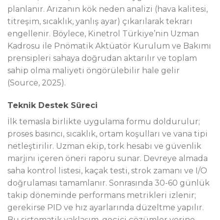
planlanır. Arızanın kök neden analizi (hava kalitesi,
titreşim, sıcaklık, yanlış ayar) çıkarılarak tekrarı
engellenir. Böylece, Kinetrol Türkiye’nin Uzman
Kadrosu ile Pnömatik Aktüatör Kurulum ve Bakımı
prensipleri sahaya doğrudan aktarılır ve toplam
sahip olma maliyeti öngörülebilir hale gelir
(Source, 2025).
Teknik Destek Süreci
İlk temasla birlikte uygulama formu doldurulur;
proses basıncı, sıcaklık, ortam koşulları ve vana tipi
netleştirilir. Uzman ekip, tork hesabı ve güvenlik
marjını içeren öneri raporu sunar. Devreye almada
saha kontrol listesi, kaçak testi, strok zamanı ve I/O
doğrulaması tamamlanır. Sonrasında 30-60 günlük
takip döneminde performans metrikleri izlenir;
gerekirse PID ve hız ayarlarında düzeltme yapılır.
Bu sistematik yaklaşım, geçici çözümler yerine