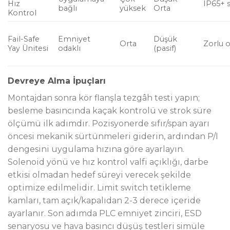
Hız
IP65+ 
bağlı
yüksek
Orta
Kontrol
Fail-Safe
Emniyet
Düşük
Orta
Zorlu 
Yay Ünitesi
odaklı
(pasif)
Devreye Alma İpuçları
Montajdan sonra kör flanşla tezgâh testi yapın;
besleme basıncında kaçak kontrolü ve strok süre
ölçümü ilk adımdır. Pozisyonerde sıfır/span ayarı
öncesi mekanik sürtünmeleri giderin, ardından P/I
dengesini uygulama hızına göre ayarlayın.
Solenoid yönü ve hız kontrol valfi açıklığı, darbe
etkisi olmadan hedef süreyi verecek şekilde
optimize edilmelidir. Limit switch tetikleme
kamları, tam açık/kapalıdan 2-3 derece içeride
ayarlanır. Son adımda PLC emniyet zinciri, ESD
senaryosu ve hava basıncı düşüş testleri simüle