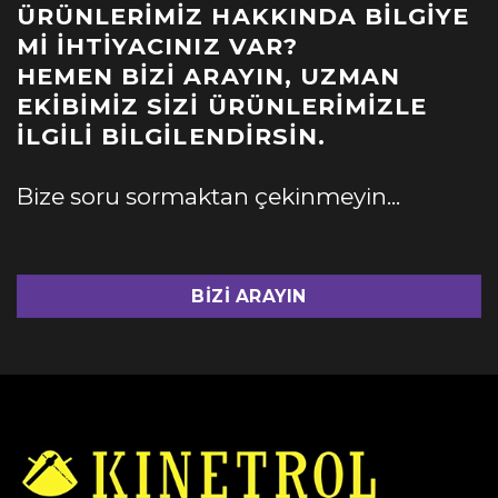
ÜRÜNLERIMIZ HAKKINDA BILGIYE
MI İHTIYACINIZ VAR?
HEMEN BIZI ARAYIN, UZMAN
EKIBIMIZ SIZI ÜRÜNLERIMIZLE
İLGILI BILGILENDIRSIN.
Bize soru sormaktan çekinmeyin...
BIZI ARAYIN