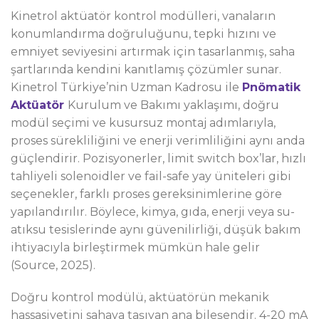
Kinetrol aktüatör kontrol modülleri, vanaların
konumlandırma doğruluğunu, tepki hızını ve
emniyet seviyesini artırmak için tasarlanmış, saha
şartlarında kendini kanıtlamış çözümler sunar.
Kinetrol Türkiye’nin Uzman Kadrosu ile
Pnömatik
Aktüatör
Kurulum ve Bakımı yaklaşımı, doğru
modül seçimi ve kusursuz montaj adımlarıyla,
proses sürekliliğini ve enerji verimliliğini aynı anda
güçlendirir. Pozisyonerler, limit switch box’lar, hızlı
tahliyeli solenoidler ve fail-safe yay üniteleri gibi
seçenekler, farklı proses gereksinimlerine göre
yapılandırılır. Böylece, kimya, gıda, enerji veya su-
atıksu tesislerinde aynı güvenilirliği, düşük bakım
ihtiyacıyla birleştirmek mümkün hale gelir
(Source, 2025).
Doğru kontrol modülü, aktüatörün mekanik
hassasiyetini sahaya taşıyan ana bileşendir. 4-20 mA