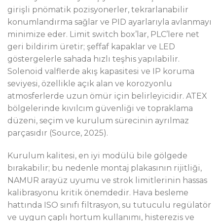
girişli pnömatik pozisyonerler, tekrarlanabilir
konumlandırma sağlar ve PID ayarlarıyla avlanmayı
minimize eder. Limit switch box’lar, PLC’lere net
geri bildirim üretir; şeffaf kapaklar ve LED
göstergelerle sahada hızlı teşhis yapılabilir.
Solenoid valflerde akış kapasitesi ve IP koruma
seviyesi, özellikle açık alan ve korozyonlu
atmosferlerde uzun ömür için belirleyicidir. ATEX
bölgelerinde kıvılcım güvenliği ve topraklama
düzeni, seçim ve kurulum sürecinin ayrılmaz
parçasıdır (Source, 2025).
Kurulum kalitesi, en iyi modülü bile gölgede
bırakabilir; bu nedenle montaj plakasının rijitliği,
NAMUR arayüz uyumu ve strok limitlerinin hassas
kalibrasyonu kritik önemdedir. Hava besleme
hattında ISO sınıfı filtrasyon, su tutuculu regülatör
ve uygun çaplı hortum kullanımı, histerezis ve