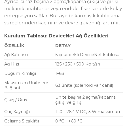
Ayrıca, cihaz başına 2 açma/kapama çıkışı ve girişi,
mekanik anahtarlar veya endüktif sensörlerle kolay
entegrasyon sağlar. Bu sayede karmaşık kablolama
süreçlerinden kaçınılır ve devre güvenliği artırılır.
Kurulum Tablosu: DeviceNet Ağ Özellikleri
ÖZELLIK
DETAY
Ağ Kablosu
5 çekirdekli DeviceNet kablosu
Ağ Hızı
125 / 250 / 500 Kbit/sn
Düğüm Kimliği
1–63
Maksimum Ünitelere
63 ünite (solenoid valf dahil)
Bağlantı
Ünite başına 2 açma/kapama
Çıkış / Giriş
çıkışı ve girişi
Güç Kaynağı
11,0 – 26,4 V DC, 3 W maksimum
Çalışma Sıcaklığı
0 °C – +60 °C