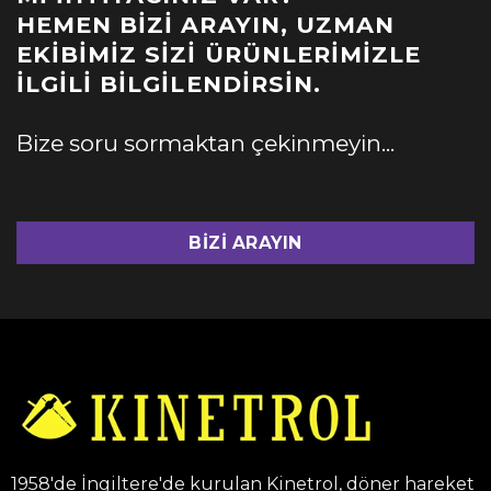
HEMEN BIZI ARAYIN, UZMAN
EKIBIMIZ SIZI ÜRÜNLERIMIZLE
İLGILI BILGILENDIRSIN.
Bize soru sormaktan çekinmeyin...
BIZI ARAYIN
1958'de İngiltere'de kurulan Kinetrol, döner hareket