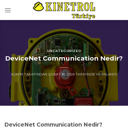
İçeriğe
atla
UNCATEGORIZED
DeviceNet Communication Nedir?
ADMIN
TARAFINDAN
ŞUBAT 18, 2026
TARIHINDE YAYINLANDI
DeviceNet Communication Nedir?