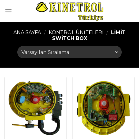
İçeriğe
atla
ANA SAYFA
/
KONTROL ÜNITELERI
/
LIMIT
SWITCH BOX