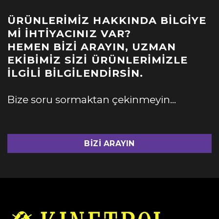
ÜRÜNLERIMIZ HAKKINDA BILGIYE
MI İHTIYACINIZ VAR?
HEMEN BIZI ARAYIN, UZMAN
EKIBIMIZ SIZI ÜRÜNLERIMIZLE
İLGILI BILGILENDIRSIN.
Bize soru sormaktan çekinmeyin...
BIZI ARAYIN